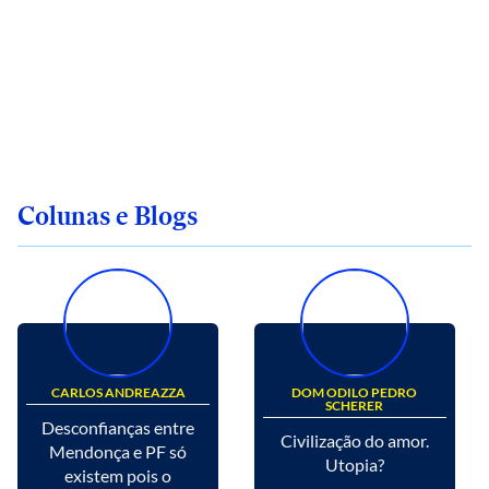
Colunas e Blogs
CARLOS ANDREAZZA
DOM ODILO PEDRO
SCHERER
Desconfianças entre
Civilização do amor.
Mendonça e PF só
Utopia?
existem pois o