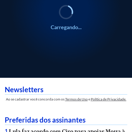
Carregando...
Newsletters
Ao se cadastrar você concorda com os
Termos de Uso
e
Política de Privacidade.
Preferidas dos assinantes
Lula faz acordo com Ciro para apoiar Motta à
1
.