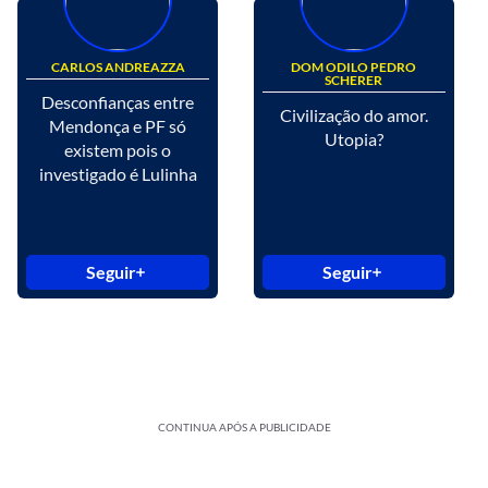
CARLOS ANDREAZZA
DOM ODILO PEDRO
SCHERER
Desconfianças entre
Civilização do amor.
Mendonça e PF só
Utopia?
existem pois o
investigado é Lulinha
Seguir
Seguir
CONTINUA APÓS A PUBLICIDADE