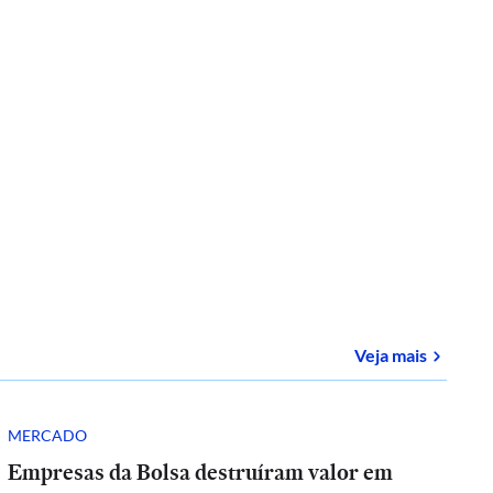
sobre
E-
Veja mais
MERCADO
Empresas da Bolsa destruíram valor em