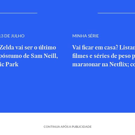
3 DE JULHO
MINHA SÉRIE
Zelda vai ser o último
Vai ficar em casa? List
póstumo de Sam Neill,
filmes e séries de peso 
ic Park
maratonar na Netflix; c
CONTINUA APÓS A PUBLICIDADE