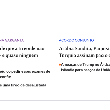
NA GARGANTA
ACORDO CONJUNTO
 de que a tireoide não
Arábia Saudita, Paquistão e
— e quase ninguém
Turquia assinam pacto 
Ameaças de Trump no Árti
Islândia para braços da Uni
médico pedir esses exames de
sconfie
de uma tireoide desajustada