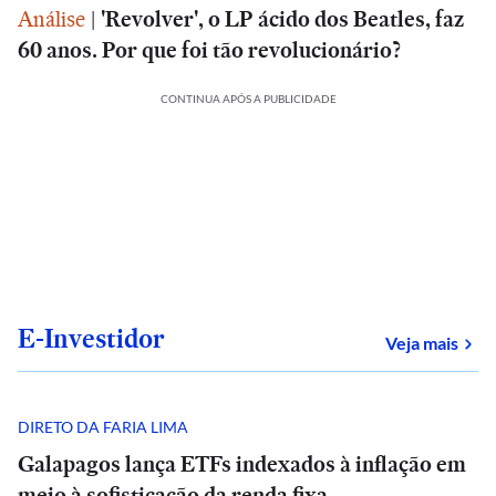
Análise
|
'Revolver', o LP ácido dos Beatles, faz
60 anos. Por que foi tão revolucionário?
CONTINUA APÓS A PUBLICIDADE
E-Investidor
sob
Veja mais
DIRETO DA FARIA LIMA
Galapagos lança ETFs indexados à inflação em
meio à sofisticação da renda fixa