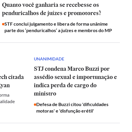
Quanto você ganharia se recebesse os
penduricalhos de juízes e promotores?
STF conclui julgamento e libera de forma unânime
parte dos ‘penduricalhos’ a juízes e membros do MP
UNANIMIDADE
STJ condena Marco Buzzi por
ch citada
assédio sexual e importunação e
Ryan
indica perda de cargo do
ministro
forma
galidade
Defesa de Buzzi citou 'dificuldades
motoras' e 'disfunção erétil'