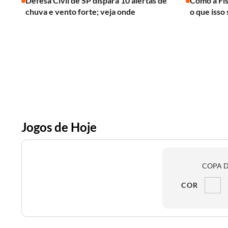
Defesa Civil de SP dispara 10 alertas de
Como a Fís
chuva e vento forte; veja onde
o que isso 
Jogos de Hoje
COPA D
COR