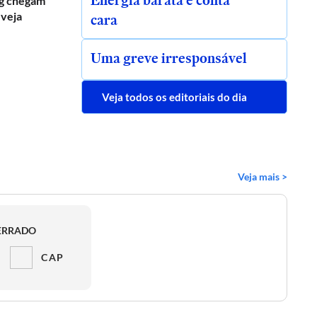
Energia barata e conta
g chegam
 veja
cara
Uma greve irresponsável
Veja todos os editoriais do dia
Veja mais >
ERRADO
CAP