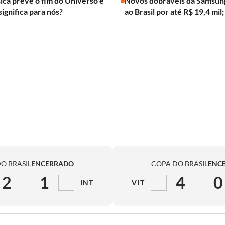
ica prevê o fim do Universo e
Novos dobráveis da Samsun
significa para nós?
ao Brasil por até R$ 19,4 mil;
O BRASIL
ENCERRADO
COPA DO BRASIL
ENC
2
1
4
0
INT
VIT