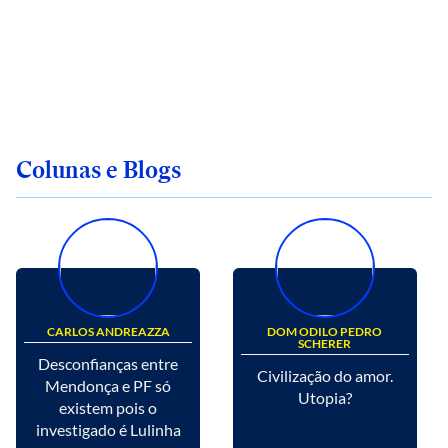
Colunas e Blogs
CARLOS ANDREAZZA
DOM ODILO PEDRO
SCHERER
Desconfianças entre
Civilização do amor.
Mendonça e PF só
Utopia?
existem pois o
investigado é Lulinha