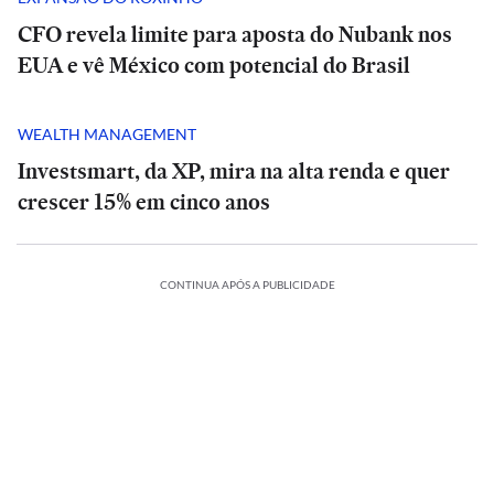
CFO revela limite para aposta do Nubank nos
EUA e vê México com potencial do Brasil
WEALTH MANAGEMENT
Investsmart, da XP, mira na alta renda e quer
crescer 15% em cinco anos
CONTINUA APÓS A PUBLICIDADE
SÃO
SÃO
NTERNACIONAL
ESPORTES
PAULO
INTERNACIONAL
ESPORTES
PAULO
INTERNACIONAL
ECONOMIA
obe
Vini
Pitbull
Vídeo
Sobe
Vini
Pitbull
Vídeo
Sobe
ão
Opinião
Opinião
ra
Jr.
enfrenta
de
para
Jr.
enfrenta
de
para
‘Holding
se
onça-
IA
|
9
se
onça-
IA
|
9
ECONOMIA
ostentação’
úmero
declara
parda
Honda
de
A
número
declara
parda
Honda
de
A
número
e
ao
para
X-
Jair
ilha
de
ao
para
‘Holding
X-
Jair
ilha
de
de