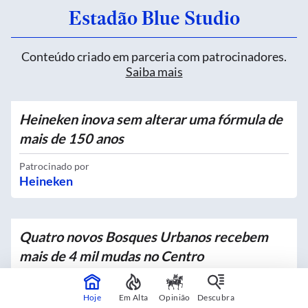
Estadão Blue Studio
Conteúdo criado em parceria com patrocinadores.
Saiba mais
Heineken inova sem alterar uma fórmula de
mais de 150 anos
Patrocinado por
Heineken
Quatro novos Bosques Urbanos recebem
mais de 4 mil mudas no Centro
Em parceria com
Prefeitura de São Paulo
Hoje
Em Alta
Opinião
Descubra