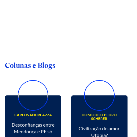
Colunas e Blogs
CARLOS ANDREAZZA
DOM ODILO PEDRO
SCHERER
Desconfianças entre
Civilização do amor.
Mendonça e PF só
Utopia?