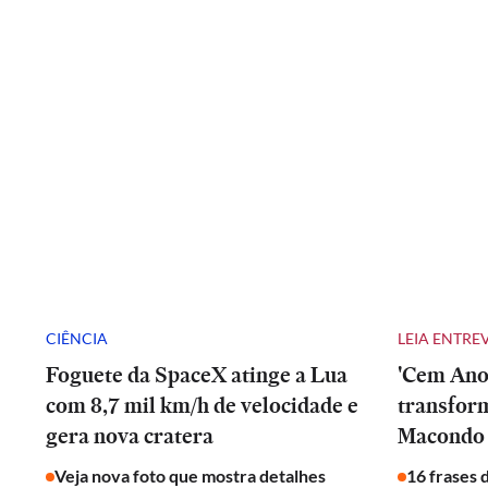
CIÊNCIA
LEIA ENTRE
Foguete da SpaceX atinge a Lua
'Cem Anos
com 8,7 mil km/h de velocidade e
transfor
gera nova cratera
Macondo 
Veja nova foto que mostra detalhes
16 frases 