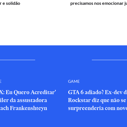
 e solidão
precisamos nos emocionar j
E
GAME
X: Eu Quero Acreditar'
GTA 6 adiado? Ex-dev d
iler da assustadora
Rockstar diz que não se
rach Frankenshteyn
surpreenderia com novo