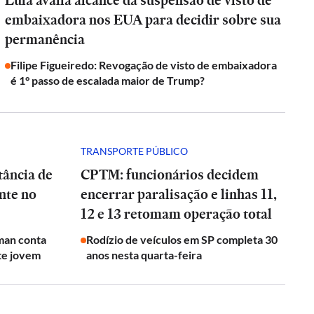
Lula avalia alcance da suspensão de visto de
embaixadora nos EUA para decidir sobre sua
permanência
Filipe Figueiredo: Revogação de visto de embaixadora
é 1° passo de escalada maior de Trump?
TRANSPORTE PÚBLICO
tância de
CPTM: funcionários decidem
nte no
encerrar paralisação e linhas 11,
12 e 13 retomam operação total
man conta
Rodízio de veículos em SP completa 30
te jovem
anos nesta quarta-feira