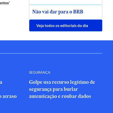
untos'
Não vai dar para o BRB
Veja todos os editoriais do dia
SEGURANÇA
a
Golpe usa recurso legítimo de
segurança para burlar
 atraso
autenticação e roubar dados