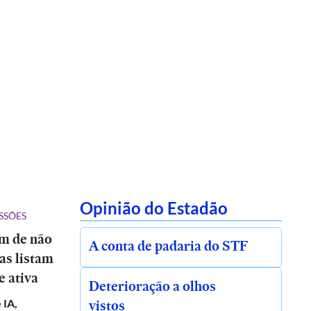
Opinião do Estadão
SSÕES
ém de não
A conta de padaria do STF
tas listam
e ativa
Deterioração a olhos
vistos
 IA,