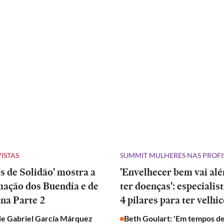
VISTAS
SUMMIT MULHERES NAS PROFI
 de Solidão' mostra a
'Envelhecer bem vai al
mação dos Buendía e de
ter doenças': especialis
na Parte 2
4 pilares para ter velhic
de Gabriel García Márquez
Beth Goulart: 'Em tempos de