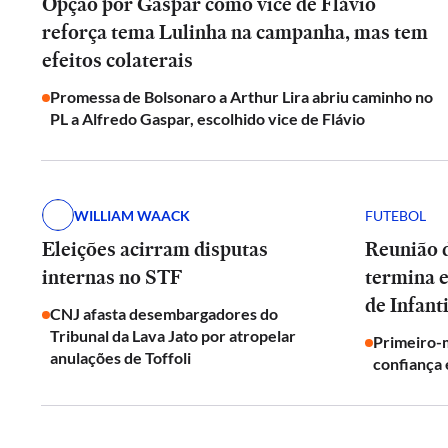
Opção por Gaspar como vice de Flávio
reforça tema Lulinha na campanha, mas tem
efeitos colaterais
Promessa de Bolsonaro a Arthur Lira abriu caminho no
PL a Alfredo Gaspar, escolhido vice de Flávio
WILLIAM WAACK
FUTEBOL
Eleições acirram disputas
Reunião d
internas no STF
termina 
de Infant
CNJ afasta desembargadores do
Tribunal da Lava Jato por atropelar
Primeiro-m
anulações de Toffoli
confiança 