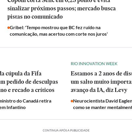
Copom corta Selic em 0,25 ponto e evita
sinalizar próximos passos; mercado busca
pistas no comunicado
Gribel: 'Tempo mostrou que BC fez ruído na
comunicação, mas acertou com corte nos juros'
RIO INNOVATION WEEK
a cúpula da Fifa
Estamos a 2 anos de dis
em pedido de desculpas
um salto muito importa
ino e recado a críticos
avanço da IA, diz Levy
inistro do Canadá retira
Neurocientista David Eagle
em Infantino
como se manter mentalmen
CONTINUA APÓS A PUBLICIDADE