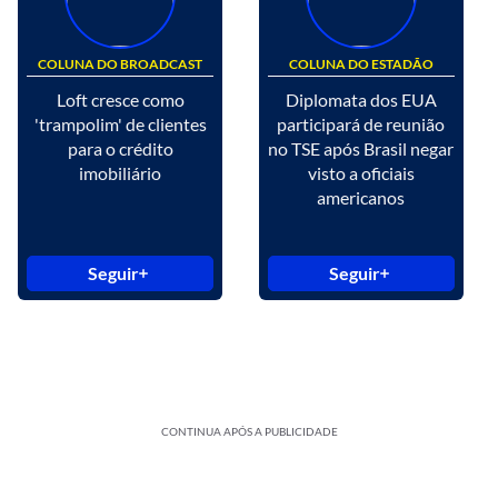
COLUNA DO BROADCAST
COLUNA DO ESTADÃO
Loft cresce como
Diplomata dos EUA
'trampolim' de clientes
participará de reunião
para o crédito
no TSE após Brasil negar
imobiliário
visto a oficiais
americanos
Seguir
Seguir
CONTINUA APÓS A PUBLICIDADE