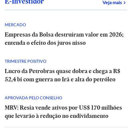
E-Investidor
sob
Veja mais
MERCADO
Empresas da Bolsa destruíram valor em 2026;
entenda o efeito dos juros nisso
TRIMESTRE POSITIVO
Lucro da Petrobras quase dobra e chega a R$
52,4 bi com guerra no Irã e alta do petróleo
APROVADA PELO CONSELHO
BRASIL
MRV: Resia vende ativos por US$ 170 milhões
Aulas
que levarão à redução no endividamento
suspensas,
risco
SÃO
PAULO
BRASIL
de