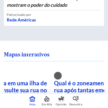
mostram o poder do cuidado
Patrocinado por
Rede Américas
Mapas interativos
ra em uma ilha de
Qual é o zoneamento
onsulte sua rua no
rua após tantas eme
terativo
Busque no mapa inte
Hoje
Em Alta
Opinião
Descubra