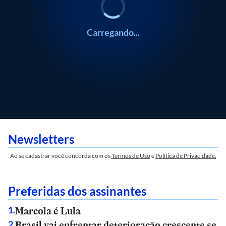
Carregando...
Newsletters
Ao se cadastrar você concorda com os
Termos de Uso
e
Política de Privacidade.
Preferidas dos assinantes
Marcola é Lula
1
.
Brasil vai enfrentar deterioração crescente se
2
.