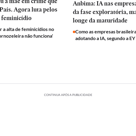
eu a mãe em crime que
Anbima: IA nas empres
País. Agora luta pelos
da fase exploratória, m
 feminicídio
longe da maturidade
 a alta de feminicídios no
Como as empresas brasileira
tornozeleira não funciona'
adotando a IA, segundo a EY
CONTINUA APÓS A PUBLICIDADE