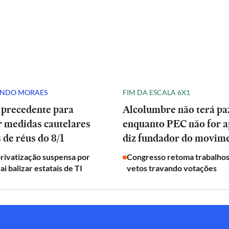
ANDO MORAES
FIM DA ESCALA 6X1
 precedente para
Alcolumbre não terá pa
r medidas cautelares
enquanto PEC não for a
 de réus do 8/1
diz fundador do movim
privatização suspensa por
Congresso retoma trabalho
ai balizar estatais de TI
vetos travando votações