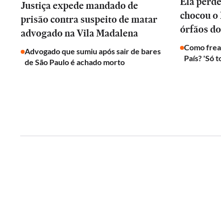
Ela perd
Justiça expede mandado de
chocou o 
prisão contra suspeito de matar
órfãos do
advogado na Vila Madalena
Como frear
Advogado que sumiu após sair de bares
País? 'Só 
de São Paulo é achado morto