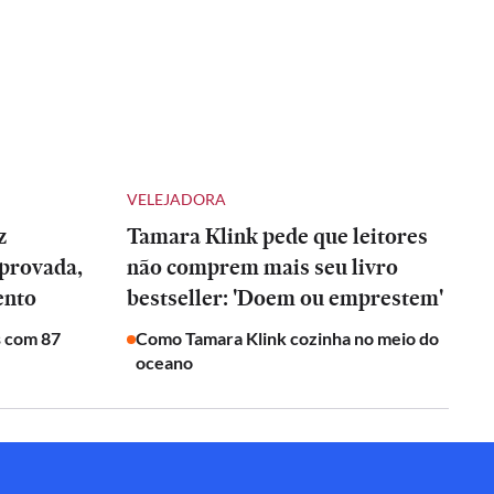
VELEJADORA
z
Tamara Klink pede que leitores
provada,
não comprem mais seu livro
ento
bestseller: 'Doem ou emprestem'
s com 87
Como Tamara Klink cozinha no meio do
oceano