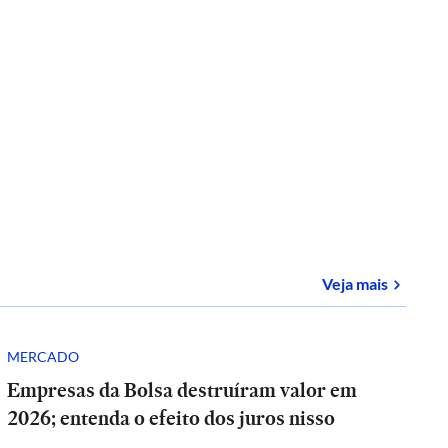
sobre
E-
Veja mais
MERCADO
Empresas da Bolsa destruíram valor em
2026; entenda o efeito dos juros nisso