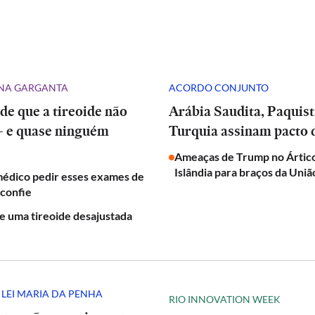
NA GARGANTA
ACORDO CONJUNTO
 de que a tireoide não
Arábia Saudita, Paquistão e
— e quase ninguém
Turquia assinam pacto 
Ameaças de Trump no Árti
Islândia para braços da Uni
médico pedir esses exames de
sconfie
de uma tireoide desajustada
 LEI MARIA DA PENHA
RIO INNOVATION WEEK