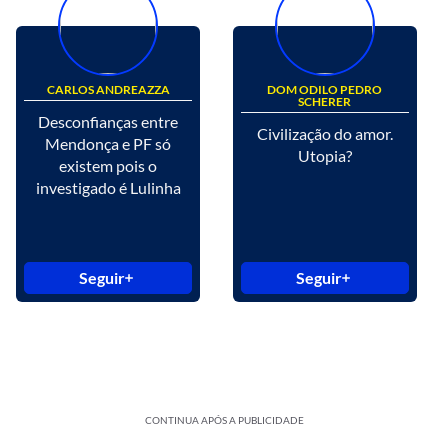
CARLOS ANDREAZZA
DOM ODILO PEDRO
SCHERER
Desconfianças entre
Civilização do amor.
Mendonça e PF só
Utopia?
existem pois o
investigado é Lulinha
Seguir
Seguir
CONTINUA APÓS A PUBLICIDADE