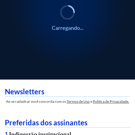
Carregando...
Newsletters
Ao se cadastrar você concorda com os
Termos de Uso
e
Política de Privacidade.
Preferidas dos assinantes
Indigestão institucional
1
.