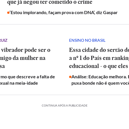
que já negou ter cometido o crime
‘Estou implorando, façam prova com DNA’, diz Gaspar
RUIZ
ENSINO NO BRASIL
 vibrador pode ser o
Essa cidade do sertão d
migo da mulher na
a nº 1 do País em ranki
sa
educacional - o que eles
mo que descreve a falta de
Análise: Educação melhora.
exual na meia-idade
puxa bonde não é quem voc
CONTINUA APÓS A PUBLICIDADE