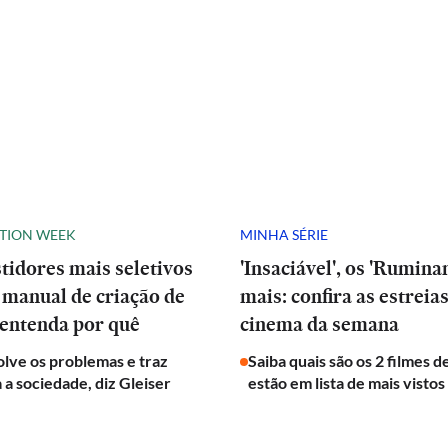
ATION WEEK
MINHA SÉRIE
stidores mais seletivos
'Insaciável', os 'Ruminan
manual de criação de
mais: confira as estreia
 entenda por quê
cinema da semana
olve os problemas e traz
Saiba quais são os 2 filmes 
a a sociedade, diz Gleiser
estão em lista de mais vistos