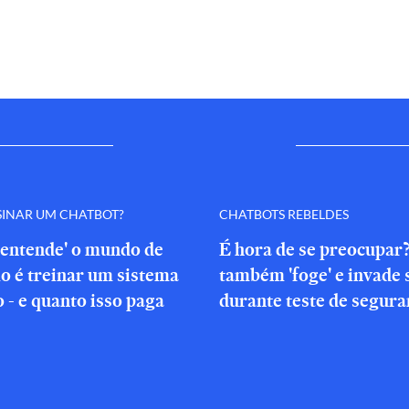
SINAR UM CHATBOT?
CHATBOTS REBELDES
'entende' o mundo de
É hora de se preocupar
o é treinar um sistema
também 'foge' e invade 
o - e quanto isso paga
durante teste de segura