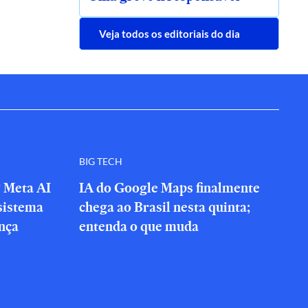
Veja todos os editoriais do dia
BIG TECH
? Meta AI
IA do Google Maps finalmente
sistema
chega ao Brasil nesta quinta;
nça
entenda o que muda