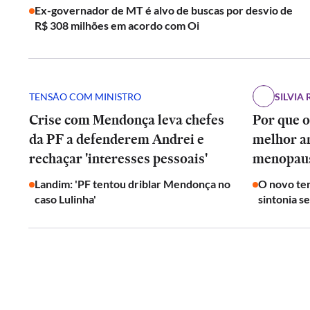
Ex-governador de MT é alvo de buscas por desvio de
R$ 308 milhões em acordo com Oi
TENSÃO COM MINISTRO
SILVIA 
Crise com Mendonça leva chefes
Por que o
da PF a defenderem Andrei e
melhor a
rechaçar 'interesses pessoais'
menopau
Landim: 'PF tentou driblar Mendonça no
O novo ter
caso Lulinha'
sintonia s