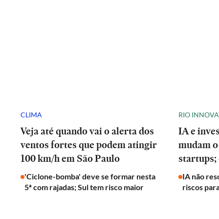
CLIMA
RIO INNOV
Veja até quando vai o alerta dos
IA e inve
ventos fortes que podem atingir
mudam o 
100 km/h em São Paulo
startups;
'Ciclone-bomba' deve se formar nesta
IA não res
5ª com rajadas; Sul tem risco maior
riscos par