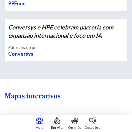
99Food
Conversys e HPE celebram parceria com
expansão internacional e foco em IA
Patrocinado por
Conversys
Mapas interativos
Hoje
Em Alta
Opinião
Descubra
 sente seguro onde
Você mora em uma i