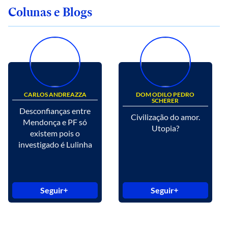
Colunas e Blogs
CARLOS ANDREAZZA
DOM ODILO PEDRO
SCHERER
Desconfianças entre
Civilização do amor.
Mendonça e PF só
Utopia?
existem pois o
investigado é Lulinha
Seguir
Seguir