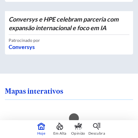
Conversys e HPE celebram parceria com
expansão internacional e foco em IA
Patrocinado por
Conversys
Mapas interativos
 sente seguro onde
Você mora em uma i
Hoje
Em Alta
Opinião
Descubra
 SP? Veja quais são
calor? Consulte sua 