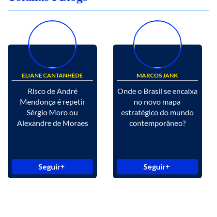
ELIANE CANTANHÊDE
MARCOS JANK
Risco de André
Onde o Brasil se encaixa
Mendonça é repetir
no novo mapa
Sérgio Moro ou
estratégico do mundo
Alexandre de Moraes
contemporâneo?
Seguir
Seguir