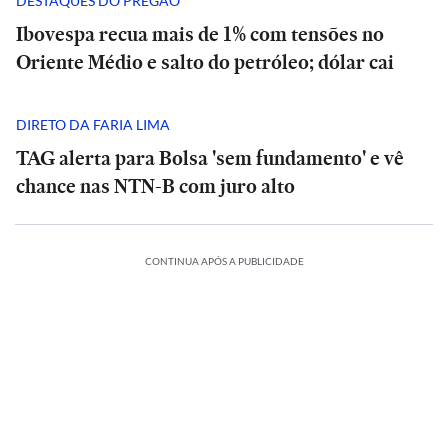
DESTAQUES DO PREGÃO
Ibovespa recua mais de 1% com tensões no
Oriente Médio e salto do petróleo; dólar cai
DIRETO DA FARIA LIMA
TAG alerta para Bolsa 'sem fundamento' e vê
chance nas NTN-B com juro alto
CONTINUA APÓS A PUBLICIDADE
BRASIL
BRASIL
a
Entrevista
Entrevista
|
|
‘Não
‘Não
existe
existe
POLÍTICA
bom
bom
CULTURA
CULTURA
pai
pai
Cadeira
Maior
que
Ajuste
Maior
que
Ajuste
de
POLÍTICA
Opinião
Opinião
Opinião
ão
exposição
bate
fiscal
Não
exposição
bate
fiscal
Não
Buzzi
asta
|
de
na
em
basta
|
de
Cadeira
na
em
basta
|
está
magrecer:
Vasco
Miró
mãe
2027
emagrecer:
Vasco
Miró
de
mãe
2027
emagrecer:
Vasco
onsenso
avança
no
dos
exige
consenso
avança
no
Buzzi
dos
exige
consenso
avança
em