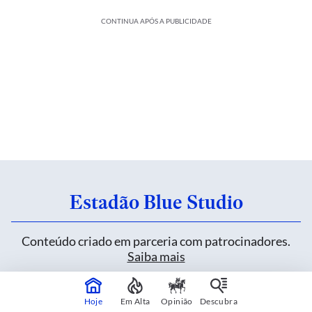
CONTINUA APÓS A PUBLICIDADE
Estadão Blue Studio
Conteúdo criado em parceria com patrocinadores.
Saiba mais
Hoje
Em Alta
Opinião
Descubra
Heineken inova sem alterar uma fórmula de