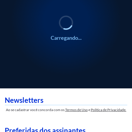
Gustavo Meirelles
Gustavo Meirelles
Carregando...
Newsletters
Ao se cadastrar você concorda com os
Termos de Uso
e
Política de Privacidade.
Preferidas dos assinantes