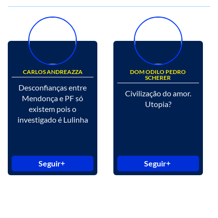
CARLOS ANDREAZZA
DOM ODILO PEDRO
SCHERER
Desconfianças entre
Civilização do amor.
Mendonça e PF só
Utopia?
existem pois o
investigado é Lulinha
Seguir
Seguir