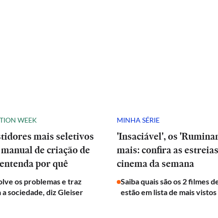
ATION WEEK
MINHA SÉRIE
stidores mais seletivos
'Insaciável', os 'Ruminan
manual de criação de
mais: confira as estreia
 entenda por quê
cinema da semana
olve os problemas e traz
Saiba quais são os 2 filmes 
a a sociedade, diz Gleiser
estão em lista de mais vistos