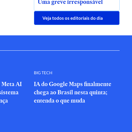
Uma greve irresponsável
Veja todos os editoriais do dia
BIG TECH
? Meta AI
IA do Google Maps finalmente
sistema
chega ao Brasil nesta quinta;
nça
entenda o que muda