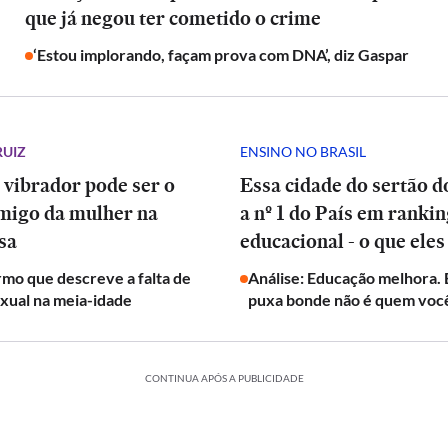
que já negou ter cometido o crime
‘Estou implorando, façam prova com DNA’, diz Gaspar
RUIZ
ENSINO NO BRASIL
 vibrador pode ser o
Essa cidade do sertão d
migo da mulher na
a nº 1 do País em ranki
sa
educacional - o que eles
mo que descreve a falta de
Análise: Educação melhora.
exual na meia-idade
puxa bonde não é quem voc
CONTINUA APÓS A PUBLICIDADE