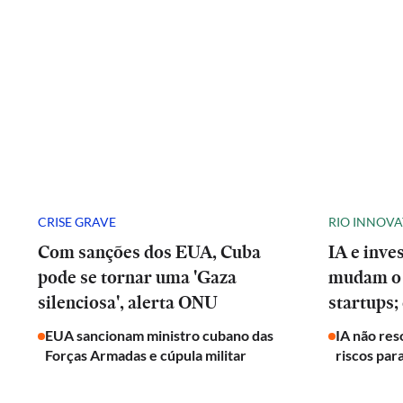
CRISE GRAVE
RIO INNOV
Com sanções dos EUA, Cuba
IA e inve
pode se tornar uma 'Gaza
mudam o 
silenciosa', alerta ONU
startups;
EUA sancionam ministro cubano das
IA não res
Forças Armadas e cúpula militar
riscos par