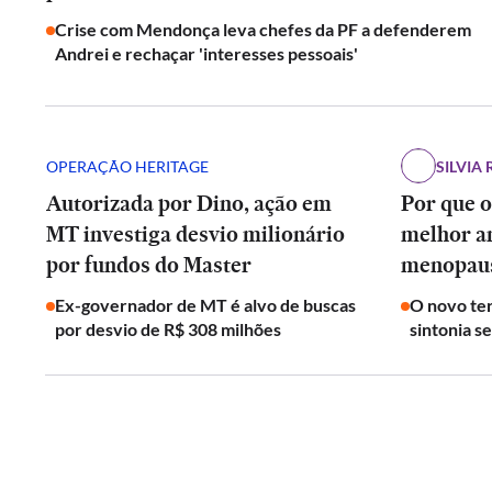
Crise com Mendonça leva chefes da PF a defenderem
Andrei e rechaçar 'interesses pessoais'
OPERAÇÃO HERITAGE
SILVIA 
Autorizada por Dino, ação em
Por que o
MT investiga desvio milionário
melhor a
por fundos do Master
menopau
Ex-governador de MT é alvo de buscas
O novo ter
por desvio de R$ 308 milhões
sintonia s