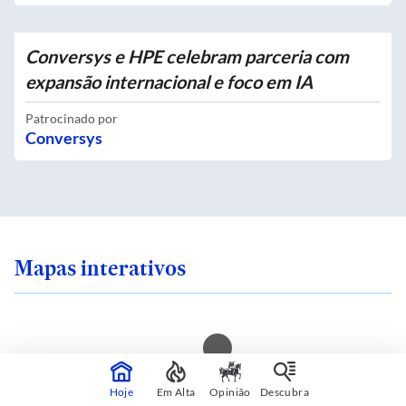
Conversys e HPE celebram parceria com
expansão internacional e foco em IA
Patrocinado por
Conversys
Mapas interativos
 sente seguro onde
Você mora em uma i
Hoje
Em Alta
Opinião
Descubra
 SP? Veja quais são
calor? Consulte sua 