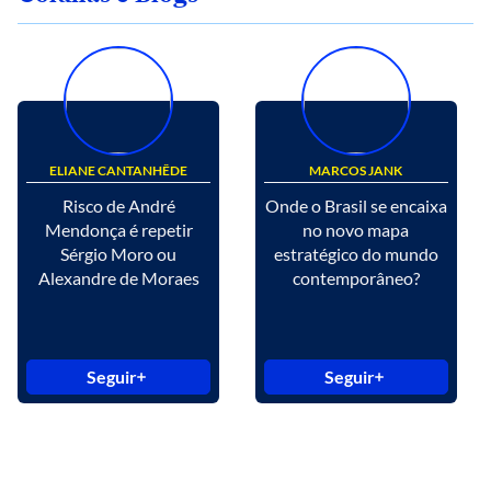
ELIANE CANTANHÊDE
MARCOS JANK
Risco de André
Onde o Brasil se encaixa
Mendonça é repetir
no novo mapa
Sérgio Moro ou
estratégico do mundo
Alexandre de Moraes
contemporâneo?
Seguir
Seguir