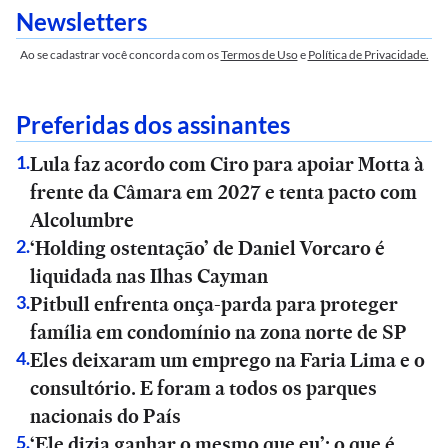
Newsletters
Ao se cadastrar você concorda com os
Termos de Uso
e
Política de Privacidade.
Preferidas dos assinantes
Lula faz acordo com Ciro para apoiar Motta à
1
.
frente da Câmara em 2027 e tenta pacto com
Alcolumbre
‘Holding ostentação’ de Daniel Vorcaro é
2
.
liquidada nas Ilhas Cayman
Pitbull enfrenta onça-parda para proteger
3
.
família em condomínio na zona norte de SP
Eles deixaram um emprego na Faria Lima e o
4
.
consultório. E foram a todos os parques
nacionais do País
‘Ele dizia ganhar o mesmo que eu’: o que é
5
.