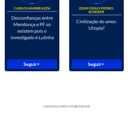
CARLOS ANDREAZZA
DOM ODILO PEDRO
SCHERER
Desconfianças entre
Civilização do amor.
Mendonça e PF só
Utopia?
existem pois o
investigado é Lulinha
Seguir
Seguir
CONTINUA APÓS A PUBLICIDADE