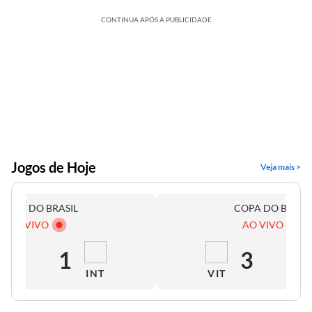
CONTINUA APÓS A PUBLICIDADE
Jogos de Hoje
Veja mais >
COPA DO BRASIL
COPA DO BRASI
AO VIVO
AO VIVO
2
1
3
0
INT
VIT