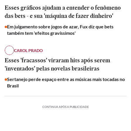
Esses gráficos ajudam a entender o fenômeno
das bets - e sua 'máquina de fazer dinheiro'
Em julgamento sobre jogos de azar, Fux diz que bets
também tem 'efeitos gravíssimos'
CAROL PRADO
Esses 'fracassos' viraram hits após serem
'inventados' pelas novelas brasileiras
Sertanejo perde espaço entre as músicas mais tocadas no
Brasil
ESPORTES
CONTINUA APÓS A PUBLICIDADE
Como
‘Pintaram
‘Pintaram
ex-
o
o
presidente
ESPORTES
Opinião
Opinião
Senival
Senival
da
como
Lucro
|
como
Como
Lucro
|