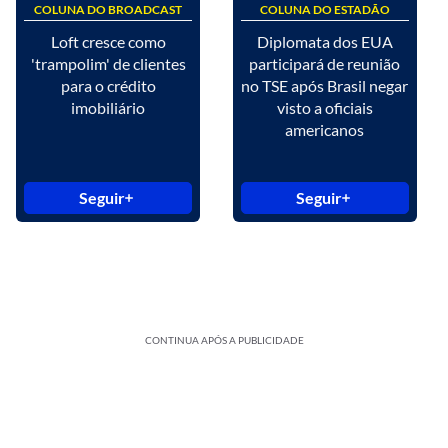
COLUNA DO BROADCAST
COLUNA DO ESTADÃO
Loft cresce como
Diplomata dos EUA
'trampolim' de clientes
participará de reunião
para o crédito
no TSE após Brasil negar
imobiliário
visto a oficiais
americanos
Seguir
Seguir
CONTINUA APÓS A PUBLICIDADE