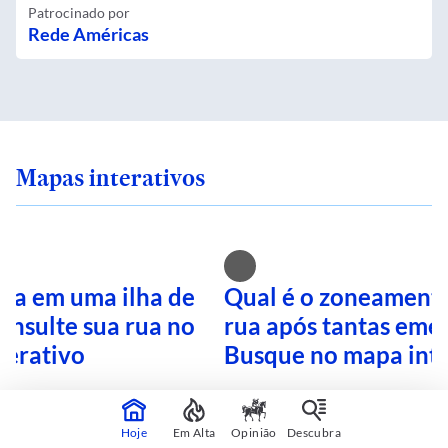
Patrocinado por
Rede Américas
Mapas interativos
ra em uma ilha de
Qual é o zoneamento
onsulte sua rua no
rua após tantas eme
terativo
Busque no mapa inte
Hoje
Em Alta
Opinião
Descubra
CONTINUA APÓS A PUBLICIDADE