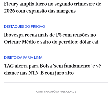
Fleury amplia lucro no segundo trimestre de
2026 com expansão das margens
DESTAQUES DO PREGÃO
Ibovespa recua mais de 1% com tensões no
Oriente Médio e salto do petróleo; dólar cai
DIRETO DA FARIA LIMA
TAG alerta para Bolsa 'sem fundamento' e vê
chance nas NTN-B com juro alto
BRASIL
Entrevista
|
‘Não
CONTINUA APÓS A PUBLICIDADE
BRASIL
existe
a
Entrevista
bom
|
pai
‘Não
que
existe