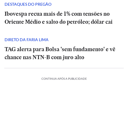
DESTAQUES DO PREGÃO
Ibovespa recua mais de 1% com tensões no
Oriente Médio e salto do petróleo; dólar cai
DIRETO DA FARIA LIMA
TAG alerta para Bolsa 'sem fundamento' e vê
chance nas NTN-B com juro alto
CONTINUA APÓS A PUBLICIDADE
Fuminho
Fuminho
do
do
ONOMIA
ECONOMIA
PCC:
PCC:
igan
Toffoli
Durigan
Toffoli
ONAL
INTERNACIONAL
pa
não
Magazine
culpa
não
Magazine
POLÍTICA
POLÍTICA
os
Lojas
vê
Luiza
VÍDEO:
juros
Lojas
vê
Luiza
ESPORTES
BRASIL
ESPORTES
BRASIL
CULTURA
Renner
abuso
Romeu
(MGLU3)
Terremoto
por
Renner
abuso
Romeu
(MGLU3)
ento
(LREN3):
e
Zema
Corinthians
Quem
reverte
faz
aumento
(LREN3):
e
Zema
Corinthians
Quem
reverte
Wagner
lucro
número
registra
x
é
lucro
sala
da
lucro
número
registra
x
é
lucro
CULTURA