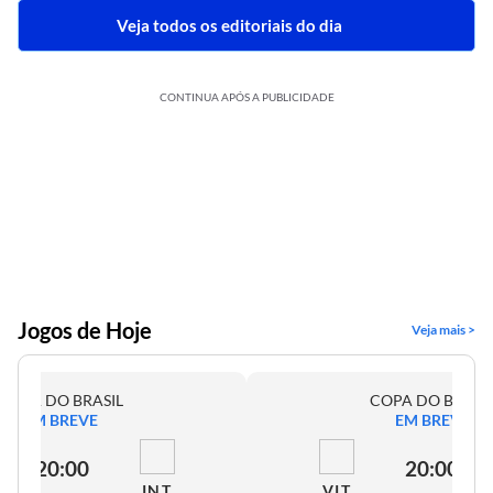
Veja todos os editoriais do dia
CONTINUA APÓS A PUBLICIDADE
Jogos de Hoje
Veja mais >
COPA DO BRASIL
COPA DO BRASI
EM BREVE
EM BREVE
20:00
20:00
INT
VIT