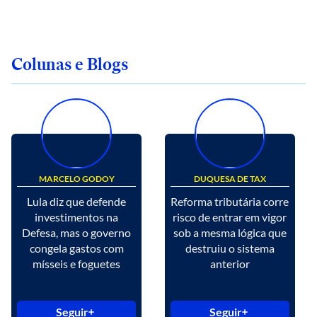
Colunas e Blogs
MARCELO GODOY
DUQUESA DE TAX
Lula diz que defende
Reforma tributária corre
investimentos na
risco de entrar em vigor
Defesa, mas o governo
sob a mesma lógica que
congela gastos com
destruiu o sistema
mísseis e foguetes
anterior
Seguir
Seguir