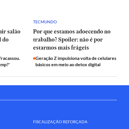
TECMUNDO
ir salão
Por que estamos adoecendo no
l do
trabalho? Spoiler: não é por
l
estarmos mais frágeis
 fracassou.
Geração Z impulsiona volta de celulares
ump?'
básicos em meio ao detox digital
FISCALIZAÇÃO REFORÇADA