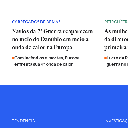
CARREGADOS DE ARMAS
PETROLÍFER
Navios da 2ª Guerra reaparecem
As mulhe
no meio do Danúbio em meio a
da direto
onda de calor na Europa
primeira 
Com incêndios e mortes, Europa
Lucro da 
enfrenta sua 4ª onda de calor
guerra no 
TENDÊNCIA
INVESTIGA