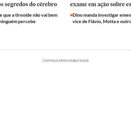
os segredos do cérebro
exame em ação sobre e
de que a tireoide não vai bem
Dino manda investigar emen
 ninguém percebe
vice de Flávio, Motta e outr
CONTINUA APÓS A PUBLICIDADE