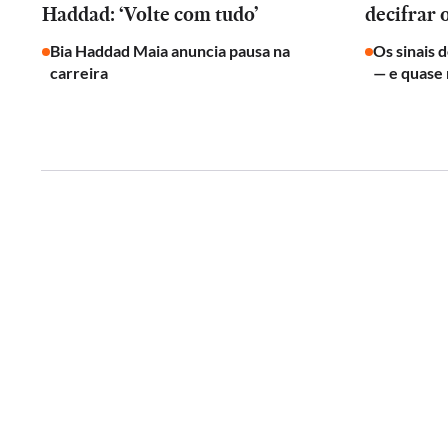
Haddad: ‘Volte com tudo’
decifrar 
Bia Haddad Maia anuncia pausa na
Os sinais 
carreira
— e quase