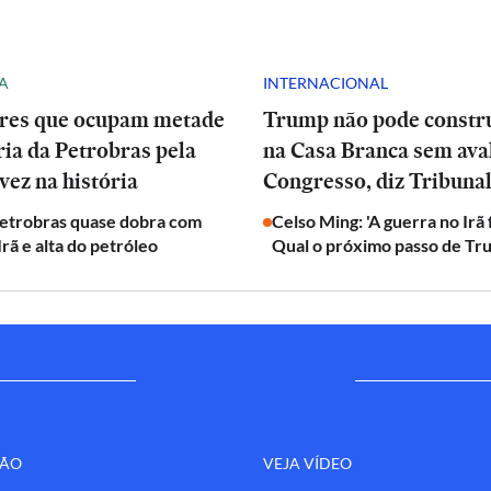
A
INTERNACIONAL
res que ocupam metade
Trump não pode constru
ria da Petrobras pela
na Casa Branca sem ava
vez na história
Congresso, diz Tribuna
Petrobras quase dobra com
Celso Ming: 'A guerra no Irã
Irã e alta do petróleo
Qual o próximo passo de Tr
ÇÃO
VEJA VÍDEO