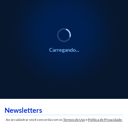
/
0:00
ECONOMIA
ECONOMIA
Marcos Jank
Marcos Jank
Carregando...
Newsletters
Ao se cadastrar você concorda com os
Termos de Uso
e
Política de Privacidade.