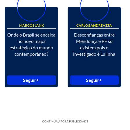
MARCOS JANK
CARLOS ANDREAZZA
Onde o Brasil se encaixa
Desconfianças entre
no novo mapa
Mendonça e PF só
estratégico do mundo
existem pois o
contemporâneo?
investigado é Lulinha
Seguir
Seguir
CONTINUA APÓS A PUBLICIDADE