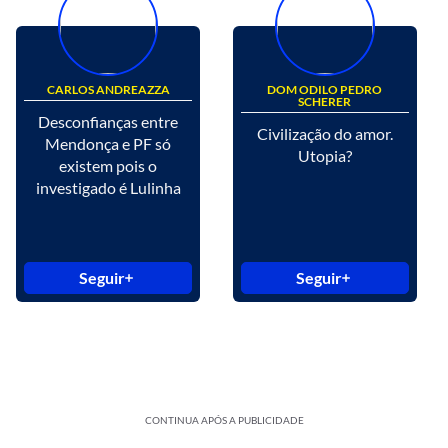
CARLOS ANDREAZZA
DOM ODILO PEDRO
SCHERER
Desconfianças entre
Civilização do amor.
Mendonça e PF só
Utopia?
existem pois o
investigado é Lulinha
Seguir
Seguir
CONTINUA APÓS A PUBLICIDADE