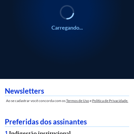
Carregando...
Newsletters
Ao se cadastrar você concorda com os
Termos de Uso
e
Política de Privacidade.
Preferidas dos assinantes
Indigestão institucional
1
.