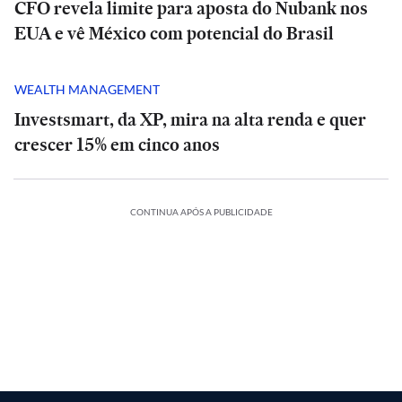
CFO revela limite para aposta do Nubank nos
EUA e vê México com potencial do Brasil
WEALTH MANAGEMENT
Investsmart, da XP, mira na alta renda e quer
crescer 15% em cinco anos
CONTINUA APÓS A PUBLICIDADE
POLÍTICA
POLÍTICA
ESPORTES
Ao
Ao
Vídeo
lado
Vídeo
lado
River
ESPORTES
ESPORTES
de
de
de
de
ESPORTES
Plate
IA
Lula,
João
IA
Lula,
João
MIA
POLÍTICA
ECONOMIA
POLÍTICA
confirma
nda
de
Boulos
Pedro
Honda
de
River
Boulos
Pedro
g
Jair
adota
marca
Moraes
‘Holding
X-
Jair
Plate
adota
marca
Moraes
acerto
ão’
V
Bolsonaro:
discurso
dois
nega
ostentação’
ADV
Bolsonaro:
confirma
discurso
dois
nega
com
27
maioria
do
e
visitas
de
2027
maioria
acerto
do
e
visitas