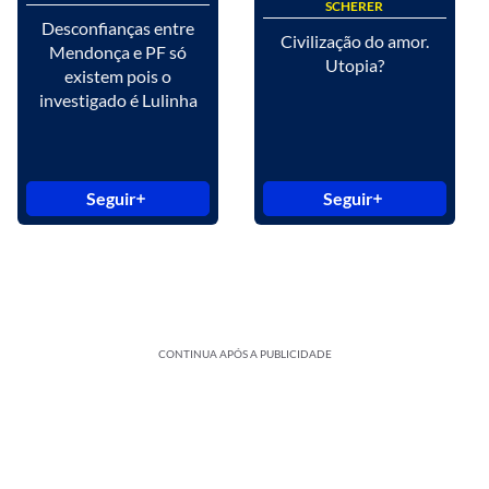
SCHERER
Desconfianças entre
Civilização do amor.
Mendonça e PF só
Utopia?
existem pois o
investigado é Lulinha
Seguir
Seguir
CONTINUA APÓS A PUBLICIDADE