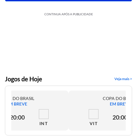
CONTINUA APÓS A PUBLICIDADE
Jogos de Hoje
Veja mais >
COPA DO BRASIL
COPA DO BRASI
EM BREVE
EM BREVE
20:00
20:00
INT
VIT