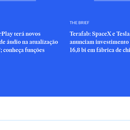
THE BRIEF
rPlay terá novos
Terafab: SpaceX e Tesla
de áudio na atualização
anunciam investimento
; conheça funções
16,8 bi em fábrica de ch