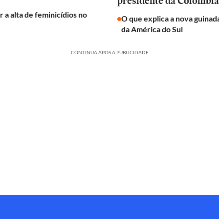
presidente da Colômbia
 a alta de feminicídios no
O que explica a nova guinada
da América do Sul
CONTINUA APÓS A PUBLICIDADE