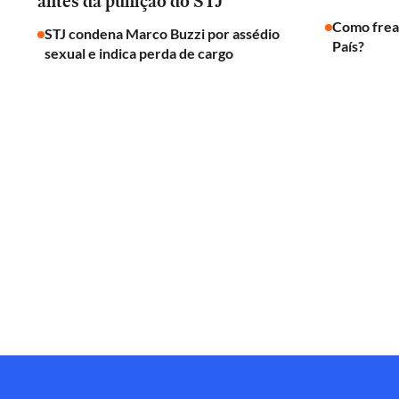
antes da punição do STJ
Como frear
STJ condena Marco Buzzi por assédio
País?
sexual e indica perda de cargo