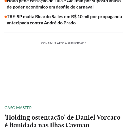
Novo pede cassação de Lula e Alckmin por suposto abuso
de poder econômico em desfile de carnaval
TRE-SP multa Ricardo Salles em R$ 10 mil por propaganda
antecipada contra André do Prado
CONTINUA APÓS A PUBLICIDADE
CASO MASTER
'Holding ostentação' de Daniel Vorcaro
é liquidada nas Ilhas Cayman