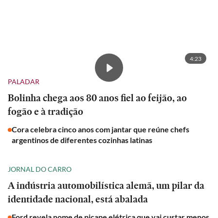
4:23
PALADAR
Bolinha chega aos 80 anos fiel ao feijão, ao
fogão e à tradição
Cora celebra cinco anos com jantar que reúne chefs
argentinos de diferentes cozinhas latinas
JORNAL DO CARRO
A indústria automobilística alemã, um pilar da
identidade nacional, está abalada
Ford revela nome de picape elétrica que vai custar menos