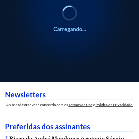
Carregando...
Newsletters
Ao se cadastrar você concorda com os
Termos de Uso
e
Política de Privacidade.
Preferidas dos assinantes
Risco de André Mendonça é repetir Sérgio
1
.