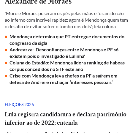
Alexandre de Moraes'
'Moro e Moraes puseram os pés pelas mãos e foram do céu
ao inferno com incrível rapidez; agora é Mendonça quem tem
o desafio de evitar sofrer o tombo dos dois'; leia coluna
Mendonça determina que PT entregue documentos do
congresso da sigla
Andreazza: 'Desconfianças entre Mendonça e PF só
existem pois o investigado é Lulinha'
Coluna do Estadão: Mendonça lidera ranking de habeas
corpus concedidos no STF este ano
Crise com Mendonça leva chefes da PF a saírem em
defesa de Andrei e rechaçar ‘interesses pessoais’
ELEIÇÕES 2026
Lula registra candidatura e declara patrimônio
inferior ao de 2022; entenda