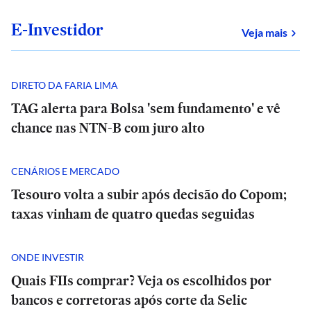
E-Investidor
sob
Veja mais
DIRETO DA FARIA LIMA
TAG alerta para Bolsa 'sem fundamento' e vê
chance nas NTN-B com juro alto
CENÁRIOS E MERCADO
Tesouro volta a subir após decisão do Copom;
taxas vinham de quatro quedas seguidas
ONDE INVESTIR
CULTURA
Quais FIIs comprar? Veja os escolhidos por
‘Ted
bancos e corretoras após corte da Selic
Lasso’,
E+
E+