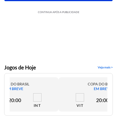
CONTINUA APÓS A PUBLICIDADE
Jogos de Hoje
Veja mais >
COPA DO BRASIL
COPA DO BRASI
EM BREVE
EM BREVE
20:00
20:00
INT
VIT