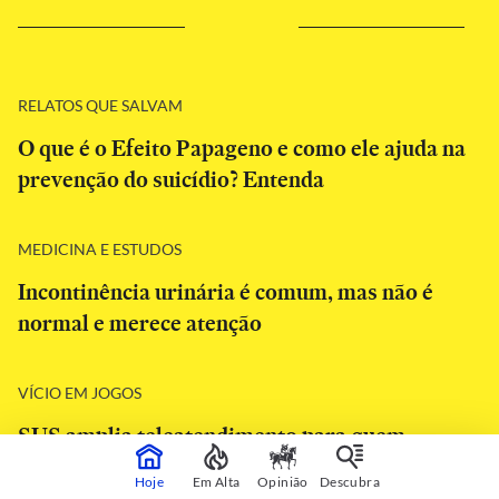
RELATOS QUE SALVAM
O que é o Efeito Papageno e como ele ajuda na
prevenção do suicídio? Entenda
MEDICINA E ESTUDOS
Incontinência urinária é comum, mas não é
normal e merece atenção
VÍCIO EM JOGOS
SUS amplia teleatendimento para quem
enfrenta problemas com bets; saiba como
Hoje
Em Alta
Opinião
Descubra
funciona