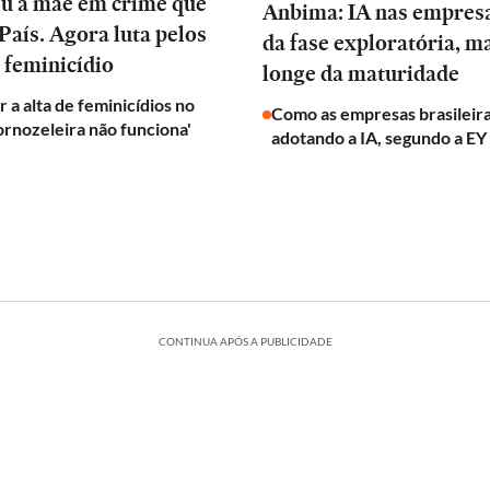
eu a mãe em crime que
Anbima: IA nas empres
País. Agora luta pelos
da fase exploratória, m
 feminicídio
longe da maturidade
 a alta de feminicídios no
Como as empresas brasileira
tornozeleira não funciona'
adotando a IA, segundo a EY
CONTINUA APÓS A PUBLICIDADE