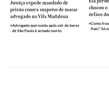
Ela perd
Justiça expede mandado de
chocou o 
prisão contra suspeito de matar
órfãos do
advogado na Vila Madalena
Como frear
Advogado que sumiu após sair de bares
País? 'Só 
de São Paulo é achado morto