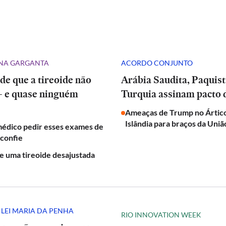
NA GARGANTA
ACORDO CONJUNTO
 de que a tireoide não
Arábia Saudita, Paquistão e
— e quase ninguém
Turquia assinam pacto 
Ameaças de Trump no Árti
Islândia para braços da Uni
médico pedir esses exames de
sconfie
de uma tireoide desajustada
 LEI MARIA DA PENHA
RIO INNOVATION WEEK