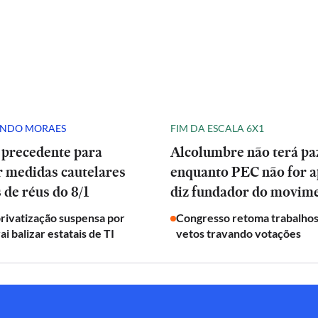
ANDO MORAES
FIM DA ESCALA 6X1
 precedente para
Alcolumbre não terá pa
r medidas cautelares
enquanto PEC não for a
 de réus do 8/1
diz fundador do movim
privatização suspensa por
Congresso retoma trabalho
ai balizar estatais de TI
vetos travando votações