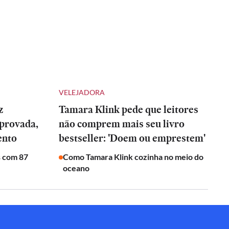
VELEJADORA
z
Tamara Klink pede que leitores
provada,
não comprem mais seu livro
ento
bestseller: 'Doem ou emprestem'
s com 87
Como Tamara Klink cozinha no meio do
oceano