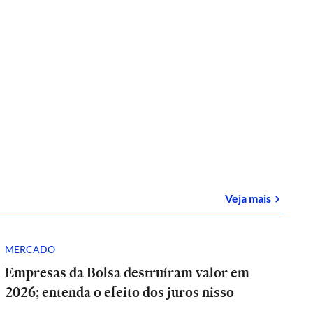
sobre
E-
Veja mais
MERCADO
Empresas da Bolsa destruíram valor em
2026; entenda o efeito dos juros nisso