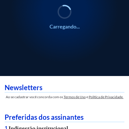
Carregando...
Newsletters
Ao se cadastrar você concorda com os
Termos de Uso
e
Política de Privacidade.
Preferidas dos assinantes
Indigestão institucional
1
.