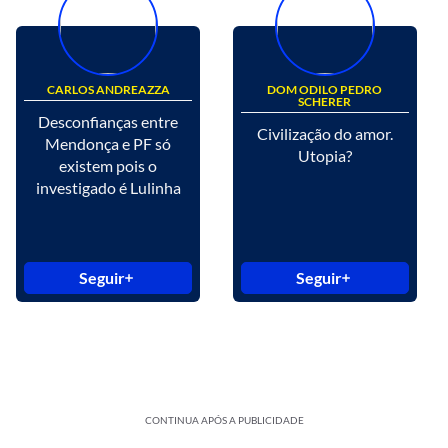
CARLOS ANDREAZZA
DOM ODILO PEDRO
SCHERER
Desconfianças entre
Civilização do amor.
Mendonça e PF só
Utopia?
existem pois o
investigado é Lulinha
Seguir
Seguir
CONTINUA APÓS A PUBLICIDADE