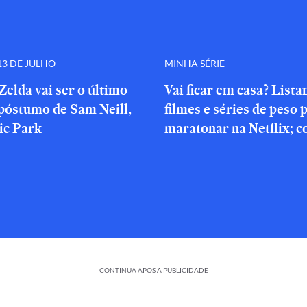
3 DE JULHO
MINHA SÉRIE
Zelda vai ser o último
Vai ficar em casa? List
póstumo de Sam Neill,
filmes e séries de peso 
ic Park
maratonar na Netflix; c
CONTINUA APÓS A PUBLICIDADE