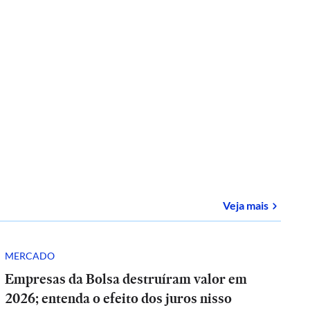
sobre
E-
Veja mais
MERCADO
Empresas da Bolsa destruíram valor em
2026; entenda o efeito dos juros nisso