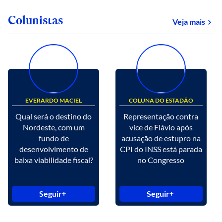
Colunistas
Veja mais
EVERARDO MACIEL
COLUNA DO ESTADÃO
Qual será o destino do
Representação contra
Nordeste, com um
vice de Flávio após
fundo de
acusação de estupro na
desenvolvimento de
CPI do INSS está parada
baixa viabilidade fiscal?
no Congresso
Seguir
Seguir