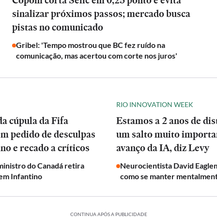
Copom corta Selic em 0,25 ponto e evita
sinalizar próximos passos; mercado busca
pistas no comunicado
Gribel: 'Tempo mostrou que BC fez ruído na
comunicação, mas acertou com corte nos juros'
RIO INNOVATION WEEK
a cúpula da Fifa
Estamos a 2 anos de dis
em pedido de desculpas
um salto muito importa
ino e recado a críticos
avanço da IA, diz Levy
inistro do Canadá retira
Neurocientista David Eagle
em Infantino
como se manter mentalmen
CONTINUA APÓS A PUBLICIDADE