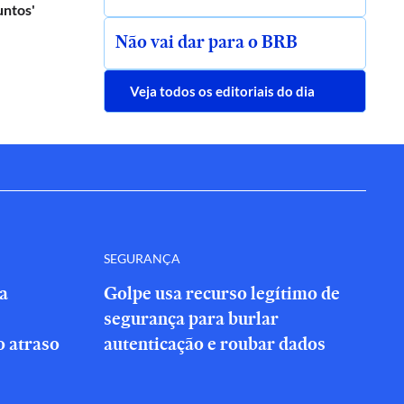
untos'
Não vai dar para o BRB
Veja todos os editoriais do dia
SEGURANÇA
a
Golpe usa recurso legítimo de
segurança para burlar
 atraso
autenticação e roubar dados