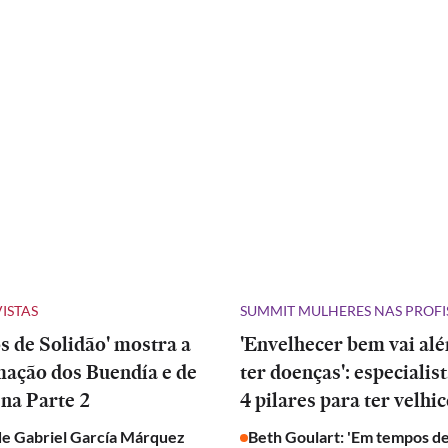
VISTAS
SUMMIT MULHERES NAS PROFI
 de Solidão' mostra a
'Envelhecer bem vai al
mação dos Buendía e de
ter doenças': especialis
na Parte 2
4 pilares para ter velhic
de Gabriel García Márquez
Beth Goulart: 'Em tempos de