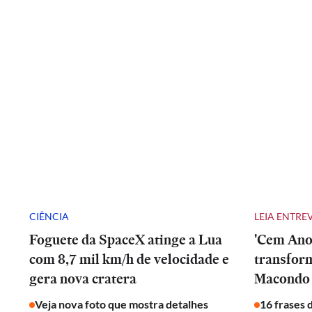
CIÊNCIA
LEIA ENTRE
Foguete da SpaceX atinge a Lua
'Cem Anos
com 8,7 mil km/h de velocidade e
transfor
gera nova cratera
Macondo 
Veja nova foto que mostra detalhes
16 frases 