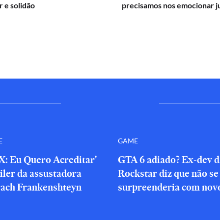
 e solidão
precisamos nos emocionar j
E
GAME
X: Eu Quero Acreditar'
GTA 6 adiado? Ex-dev d
iler da assustadora
Rockstar diz que não se
rach Frankenshteyn
surpreenderia com novo