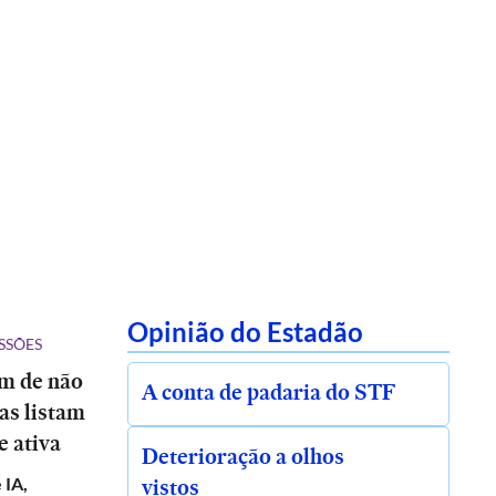
Opinião do Estadão
SSÕES
ém de não
A conta de padaria do STF
tas listam
e ativa
Deterioração a olhos
vistos
 IA,