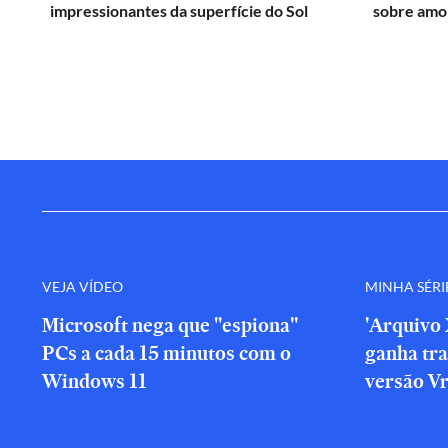
impressionantes da superfície do Sol
sobre amor
VEJA VÍDEO
MINHA SÉRI
Microsoft nega que "espiona"
'Arquivo 
PCs a cada 15 minutos com o
ganha tra
Windows 11
versão V