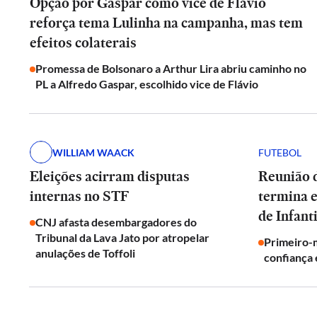
Opção por Gaspar como vice de Flávio
reforça tema Lulinha na campanha, mas tem
efeitos colaterais
Promessa de Bolsonaro a Arthur Lira abriu caminho no
PL a Alfredo Gaspar, escolhido vice de Flávio
WILLIAM WAACK
FUTEBOL
Eleições acirram disputas
Reunião d
internas no STF
termina 
de Infant
CNJ afasta desembargadores do
Tribunal da Lava Jato por atropelar
Primeiro-m
anulações de Toffoli
confiança 