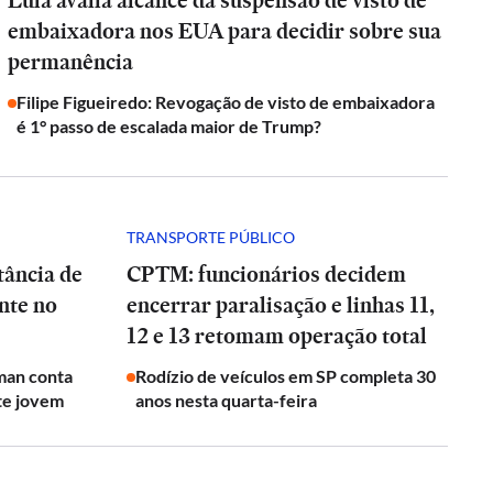
Lula avalia alcance da suspensão de visto de
embaixadora nos EUA para decidir sobre sua
permanência
Filipe Figueiredo: Revogação de visto de embaixadora
é 1° passo de escalada maior de Trump?
TRANSPORTE PÚBLICO
tância de
CPTM: funcionários decidem
nte no
encerrar paralisação e linhas 11,
12 e 13 retomam operação total
man conta
Rodízio de veículos em SP completa 30
te jovem
anos nesta quarta-feira