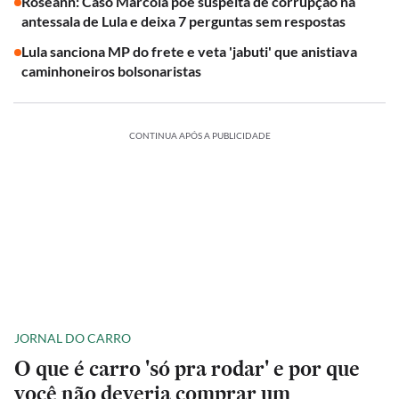
Roseann: Caso Marcola põe suspeita de corrupção na
antessala de Lula e deixa 7 perguntas sem respostas
Lula sanciona MP do frete e veta 'jabuti' que anistiava
caminhoneiros bolsonaristas
CONTINUA APÓS A PUBLICIDADE
JORNAL DO CARRO
O que é carro 'só pra rodar' e por que
você não deveria comprar um