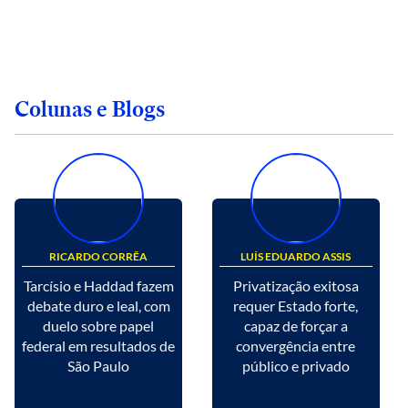
Colunas e Blogs
RICARDO CORRÊA
LUÍS EDUARDO ASSIS
Tarcísio e Haddad fazem
Privatização exitosa
debate duro e leal, com
requer Estado forte,
duelo sobre papel
capaz de forçar a
federal em resultados de
convergência entre
São Paulo
público e privado