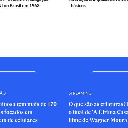
I no Brasil em 1963
básicos
ÇÃO
STREAMING
minosa tem mais de 170
O que são as criaturas?
es focados em
o final de 'A Última Cas
em de celulares
filme de Wagner Moura