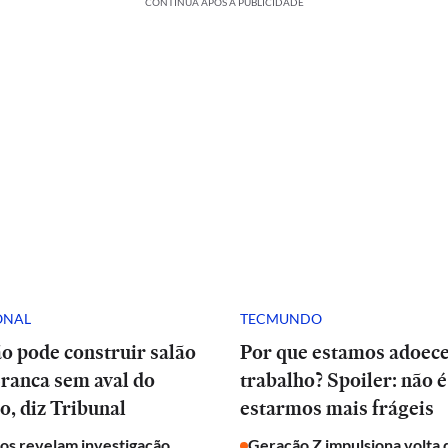
CONTINUA APÓS A PUBLICIDADE
ONAL
TECMUNDO
o pode construir salão
Por que estamos adoec
ranca sem aval do
trabalho? Spoiler: não é
, diz Tribunal
estarmos mais frágeis
s revelam investigação
Geração Z impulsiona volta 