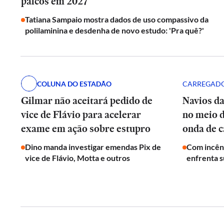
palcos em 2027
Tatiana Sampaio mostra dados de uso compassivo da
polilaminina e desdenha de novo estudo: 'Pra quê?'
COLUNA DO ESTADÃO
CARREGADO
Gilmar não aceitará pedido de
Navios d
vice de Flávio para acelerar
no meio 
exame em ação sobre estupro
onda de c
Dino manda investigar emendas Pix de
Com incên
vice de Flávio, Motta e outros
enfrenta s