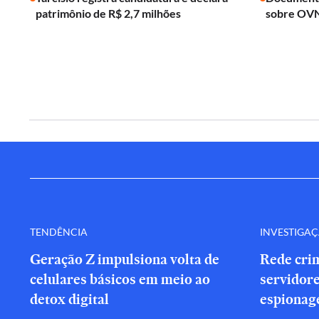
patrimônio de R$ 2,7 milhões
sobre OVN
TENDÊNCIA
INVESTIGA
Geração Z impulsiona volta de
Rede cri
celulares básicos em meio ao
servidor
detox digital
espionag