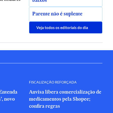
baixos
Parente não é suplente
Veja todos os editoriais do dia
FISCALIZAÇÃO REFORÇADA
 Entenda
Anvisa libera comercialização de
a', novo
medicamentos pela Shopee;
confira regras