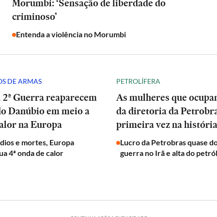
Morumbi: ‘Sensação de liberdade do
criminoso’
Entenda a violência no Morumbi
S DE ARMAS
PETROLÍFERA
a 2ª Guerra reaparecem
As mulheres que ocup
do Danúbio em meio a
da diretoria da Petrobr
alor na Europa
primeira vez na históri
dios e mortes, Europa
Lucro da Petrobras quase d
ua 4ª onda de calor
guerra no Irã e alta do petró