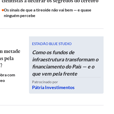
cientistas a decifrar os segredos do cérebro
Os sinais de que a tireoide não vai bem — e quase
ninguém percebe
ESTADÃO BLUE STUDIO
am metade
Como os fundos de
as pela
infraestrutura transformam o
a?
financiamento do País — e o
que vem pela frente
obra com
leo
Patrocinado por
Pátria Investimentos