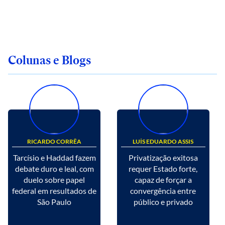
Colunas e Blogs
RICARDO CORRÊA
LUÍS EDUARDO ASSIS
Tarcísio e Haddad fazem
Privatização exitosa
debate duro e leal, com
requer Estado forte,
duelo sobre papel
capaz de forçar a
federal em resultados de
convergência entre
São Paulo
público e privado