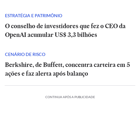
ESTRATÉGIA E PATRIMÔNIO
O conselho de investidores que fez o CEO da
OpenAI acumular US$ 3,3 bilhões
CENÁRIO DE RISCO
Berkshire, de Buffett, concentra carteira em 5
ações e faz alerta após balanço
POLÍTICA
CONTINUA APÓS A PUBLICIDADE
Rombo
Análise
do
|
BRB
POLÍTICA
Tarcísio
vira
e
Rombo
INTERNACIONAL
INTERNACIONAL
ESTADÃO
ESTADÃO
munição
Haddad
do
VERIFICA
VERIFICA
Mãe
fazem
Mãe
BRB
para
ÍTICA
POLÍTICA
ESPORTES
POLÍTICA
POLÍTICA
ESPORTES
e
Confira
debate
e
vira
Confira
ataque
E+
helle
bebê
Debate
Cuca
a
duro
Michelle
bebê
munição
Debate
Cuca
a