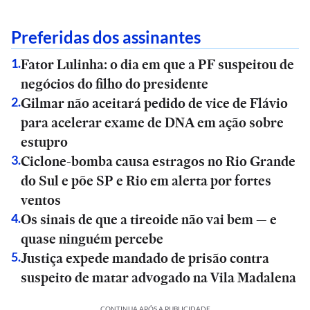
Preferidas dos assinantes
Fator Lulinha: o dia em que a PF suspeitou de
1
.
negócios do filho do presidente
Gilmar não aceitará pedido de vice de Flávio
2
.
para acelerar exame de DNA em ação sobre
estupro
Ciclone-bomba causa estragos no Rio Grande
3
.
do Sul e põe SP e Rio em alerta por fortes
ventos
Os sinais de que a tireoide não vai bem — e
4
.
quase ninguém percebe
Justiça expede mandado de prisão contra
5
.
suspeito de matar advogado na Vila Madalena
CONTINUA APÓS A PUBLICIDADE