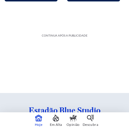
CONTINUA APÓS A PUBLICIDADE
Estadão Blue Studio
Hoje
Em Alta
Opinião
Descubra
Conteúdo criado em parceria com patrocinadores.