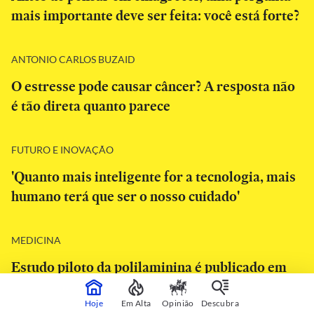
mais importante deve ser feita: você está forte?
ANTONIO CARLOS BUZAID
O estresse pode causar câncer? A resposta não
é tão direta quanto parece
FUTURO E INOVAÇÃO
'Quanto mais inteligente for a tecnologia, mais
humano terá que ser o nosso cuidado'
MEDICINA
Estudo piloto da polilaminina é publicado em
revista científica com tom cauteloso sobre
eficácia
Hoje
Em Alta
Opinião
Descubra