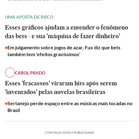
UMA APOSTA DE RISCO
Esses gráficos ajudam a entender o fenômeno
das bets - e sua 'máquina de fazer dinheiro'
Em julgamento sobre jogos de azar, Fux diz que bets
também tem 'efeitos gravíssimos'
CAROL PRADO
Esses 'fracassos' viraram hits após serem
'inventados' pelas novelas brasileiras
Sertanejo perde espaço entre as músicas mais tocadas no
Brasil
INTERNACIONAL
Lula
avalia
POLÍTICA
POLÍTICA
Lucro
Lucro
alcance
INTERNACIONAL
CONTINUA APÓS A PUBLICIDADE
da
Promessa
da
Promessa
da
ECONOMIA
ESPORTES
ECONOMIA
ESPORTES
Aura
de
Lula
Aura
de