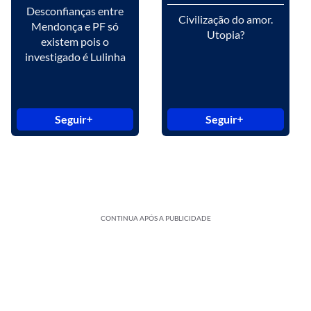
Desconfianças entre
Civilização do amor.
Mendonça e PF só
Utopia?
existem pois o
investigado é Lulinha
Seguir
Seguir
CONTINUA APÓS A PUBLICIDADE