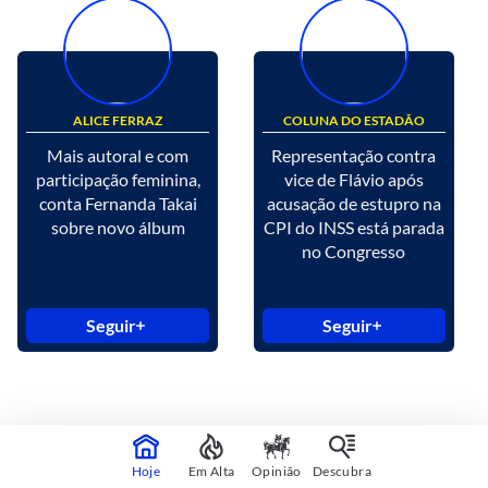
ALICE FERRAZ
COLUNA DO ESTADÃO
Mais autoral e com
Representação contra
participação feminina,
vice de Flávio após
conta Fernanda Takai
acusação de estupro na
sobre novo álbum
CPI do INSS está parada
no Congresso
Seguir
Seguir
Hoje
Em Alta
Opinião
Descubra
CONTINUA APÓS A PUBLICIDADE