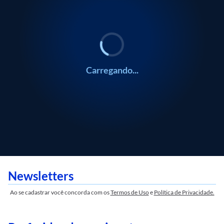
ESPORTES
ESPORTES
Mauro Beting
Mauro Beting
Carregando...
Newsletters
Ao se cadastrar você concorda com os
Termos de Uso
e
Política de Privacidade.