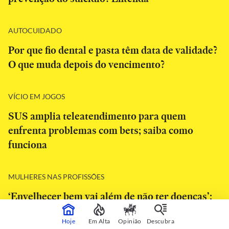
AUTOCUIDADO
Por que fio dental e pasta têm data de validade?
O que muda depois do vencimento?
VÍCIO EM JOGOS
SUS amplia teleatendimento para quem
enfrenta problemas com bets; saiba como
funciona
MULHERES NAS PROFISSÕES
‘Envelhecer bem vai além de não ter doenças’:
especialistas listam 4 pilares para ter velhice
Hoje
Em Alta
Opinião
Descubra
ativa