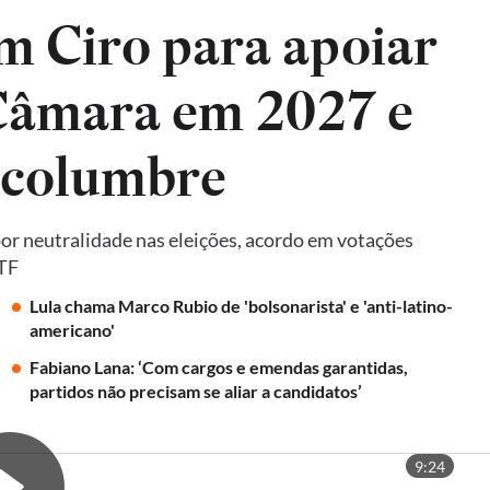
m Ciro para apoiar
 Câmara em 2027 e
lcolumbre
por neutralidade nas eleições, acordo em votações
STF
Lula chama Marco Rubio de 'bolsonarista' e 'anti-latino-
americano'
Fabiano Lana: ‘Com cargos e emendas garantidas,
partidos não precisam se aliar a candidatos’
9:24