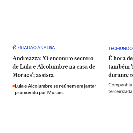
📹 ESTADÃO ANALISA
TECMUNDO
Andreazza: 'O encontro secreto
É hora de
de Lula e Alcolumbre na casa de
também 'f
Moraes'; assista
durante t
Companhia c
Lula e Alcolumbre se reúnem em jantar
terceirizada
promovido por Moraes