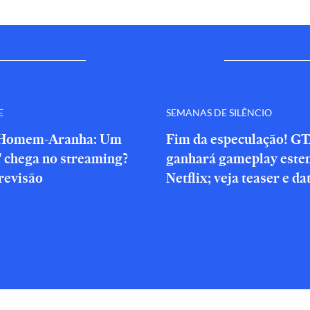
E
SEMANAS DE SILÊNCIO
'Homem-Aranha: Um
Fim da especulação! GT
' chega no streaming?
ganhará gameplay este
revisão
Netflix; veja teaser e da