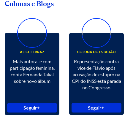
Colunas e Blogs
ALICE FERRAZ
COLUNA DO ESTADÃO
Mais autoral e com
Representação contra
participação feminina,
vice de Flávio após
conta Fernanda Takai
acusação de estupro na
sobre novo álbum
CPI do INSS está parada
no Congresso
Seguir
Seguir