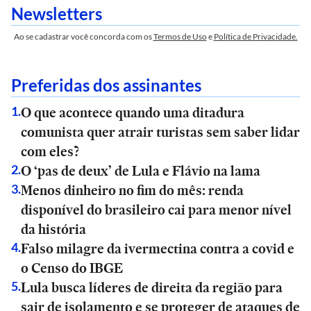
Newsletters
Ao se cadastrar você concorda com os
Termos de Uso
e
Política de Privacidade.
Preferidas dos assinantes
O que acontece quando uma ditadura
1
.
comunista quer atrair turistas sem saber lidar
com eles?
O ‘pas de deux’ de Lula e Flávio na lama
2
.
Menos dinheiro no fim do mês: renda
3
.
disponível do brasileiro cai para menor nível
da história
Falso milagre da ivermectina contra a covid e
4
.
o Censo do IBGE
Lula busca líderes de direita da região para
5
.
sair de isolamento e se proteger de ataques de