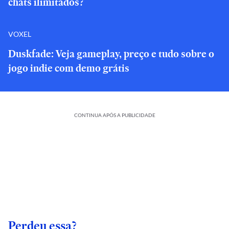
chats ilimitados?
VOXEL
Duskfade: Veja gameplay, preço e tudo sobre o
jogo indie com demo grátis
CONTINUA APÓS A PUBLICIDADE
Perdeu essa?