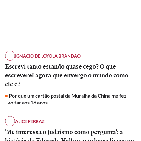
IGNÁCIO DE LOYOLA BRANDÃO
Escrevi tanto estando quase cego? O que
escreverei agora que enxergo o mundo como
ele é?
'Por que um cartão postal da Muralha da China me fez
voltar aos 16 anos'
ALICE FERRAZ
'Me interessa o judaísmo como pergunta': a
história de Eduardo Halfon, que lança livros no