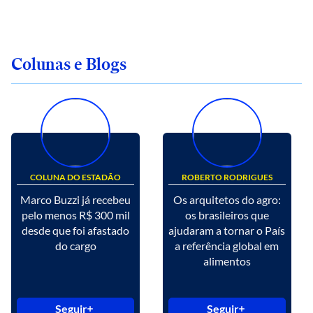
Colunas e Blogs
COLUNA DO ESTADÃO
ROBERTO RODRIGUES
Marco Buzzi já recebeu
Os arquitetos do agro:
pelo menos R$ 300 mil
os brasileiros que
desde que foi afastado
ajudaram a tornar o País
do cargo
a referência global em
alimentos
Seguir
Seguir